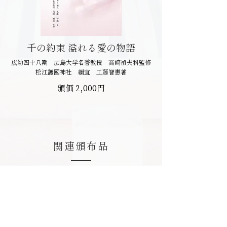
千の約束 溢れる愛の物語
広幼四十八期 広島大学名誉教授 高崎禎夫科監修
​松江護國神社
禰宜 工藤智恵著
頒価 2,000円
関連頒布品