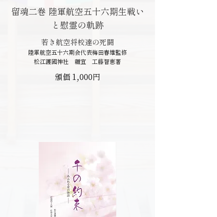
留魂二卷 陸軍航空五十六期生戦い
と慰霊の軌跡
若き航空将校達の死闘
陸軍航空五十六期会代表梅田春雄監修
松江護國神社 禰宜 工藤智恵著
頒価 1,000円